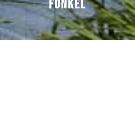
FONKEL
Transformatie naar
stedelijk wonen
Aan de Tuinzigtlaan in Breda ontwierp
JMW Architecten het plan Fonkel: een